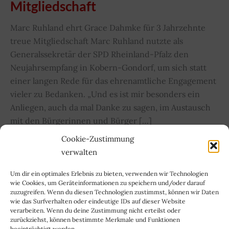
Mitgliedschaft
Marc Ruhland ehrt Grace Dahmke für 3 Jahrzehnte
treue Mitgliedschaft Marc Ruhland nutzte als
Generalssekretär der SPD Rheinland-Pfalz den
Neujahrsempfang in Kobern-Gondorf, um sich statt
einer langen Rede für das ehrenamtliche Engagement
vieler zu Bedanken. „Und es ist mir besonders ein
Anliegen, auch da mal Danke zu sagen, im Austausch
mit den Bürgerinnen und Bürger […]
Cookie-Zustimmung
Marc
Weiterlesen »
verwalten
Ruhland
ehrt
Grace
Um dir ein optimales Erlebnis zu bieten, verwenden wir Technologien
Dahmke
wie Cookies, um Geräteinformationen zu speichern und/oder darauf
für
zuzugreifen. Wenn du diesen Technologien zustimmst, können wir Daten
3
wie das Surfverhalten oder eindeutige IDs auf dieser Website
Jahrzehnte
verarbeiten. Wenn du deine Zustimmung nicht erteilst oder
treue
zurückziehst, können bestimmte Merkmale und Funktionen
Mitgliedschaft
beeinträchtigt werden.