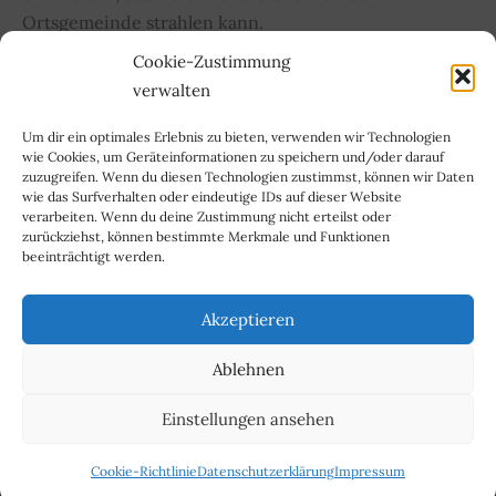
Ortsgemeinde strahlen kann.
Cookie-Zustimmung
Mehrgenerationensportpark
Weiterlesen »
verwalten
Lehmen
Um dir ein optimales Erlebnis zu bieten, verwenden wir Technologien
wie Cookies, um Geräteinformationen zu speichern und/oder darauf
zuzugreifen. Wenn du diesen Technologien zustimmst, können wir Daten
wie das Surfverhalten oder eindeutige IDs auf dieser Website
verarbeiten. Wenn du deine Zustimmung nicht erteilst oder
zurückziehst, können bestimmte Merkmale und Funktionen
beeinträchtigt werden.
Impressum
Kontakt
Akzeptieren
Datenschutzerklärung
Cookie-Richtlinie (EU)
Ablehnen
Copyright © 2024 SPD Untermosel
Einstellungen ansehen
Cookie-Richtlinie
Datenschutzerklärung
Impressum