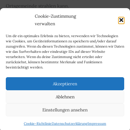
Ortsgemeinde strahlen kann.
Cookie-Zustimmung
Mehrgenerationensportpark
Weiterlesen »
verwalten
Lehmen
Um dir ein optimales Erlebnis zu bieten, verwenden wir Technologien
wie Cookies, um Geräteinformationen zu speichern und/oder darauf
zuzugreifen. Wenn du diesen Technologien zustimmst, können wir Daten
wie das Surfverhalten oder eindeutige IDs auf dieser Website
verarbeiten. Wenn du deine Zustimmung nicht erteilst oder
zurückziehst, können bestimmte Merkmale und Funktionen
beeinträchtigt werden.
Impressum
Kontakt
Akzeptieren
Datenschutzerklärung
Cookie-Richtlinie (EU)
Ablehnen
Copyright © 2024 SPD Untermosel
Einstellungen ansehen
Cookie-Richtlinie
Datenschutzerklärung
Impressum