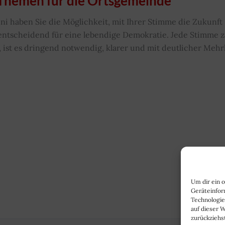
Themen für die Ortsgemeinde
ni haben Sie die Möglichkeit, mit Ihrer Stimme die Zukun
t entscheidend für eine lebendige Demokratie. Jede Stimme 
st es dringend notwendig, klarer und mit deutlicher Mehr
Um dir ein 
Geräteinfor
Technologie
auf dieser 
zurückziehs