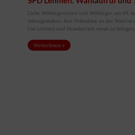
SPD Lehmen: Wahlaufruf und 
Liebe Mitbürgerinnen und Mitbürger, am 09. Ju
mitzugestalten. Ihre Teilnahme an der Wahl is
Um Lehmen und Moselsürsch voran zu bringen, i
SPD
Weiterlesen »
Lehmen:
Wahlaufruf
und
Themen
für
die
Ortsgemeinde